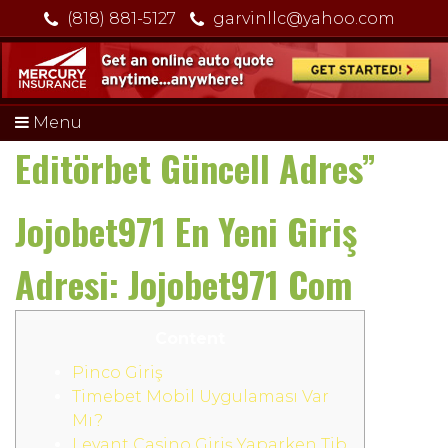
(818) 881-5127
garvinllc@yahoo.com
Menu
Editörbet Güncell Adres”
Jojobet971 En Yeni Giriş
Adresi: Jojobet971 Com
Content
Pinco Giriş
Timebet Mobil Uygulaması Var
Mı?
Levant Casino Giriş Yaparken Tib