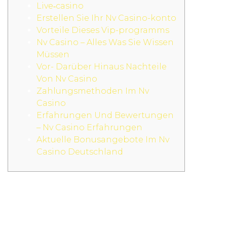
Live‑casino
Erstellen Sie Ihr Nv Casino-konto
Vorteile Dieses Vip-programms
Nv Casino – Alles Was Sie Wissen
Müssen
Vor- Darüber Hinaus Nachteile
Von Nv Casino
Zahlungsmethoden Im Nv
Casino
Erfahrungen Und Bewertungen
– Nv Casino Erfahrungen
Aktuelle Bonusangebote Im Nv
Casino Deutschland
Alle Spiele stammen von renommierten
Entwicklern auf welche art Pragmatic Play, Play’n
GO und Big Time Gaming. Unsere Casino-
Website ist klar strukturiert und sehr direkt zu