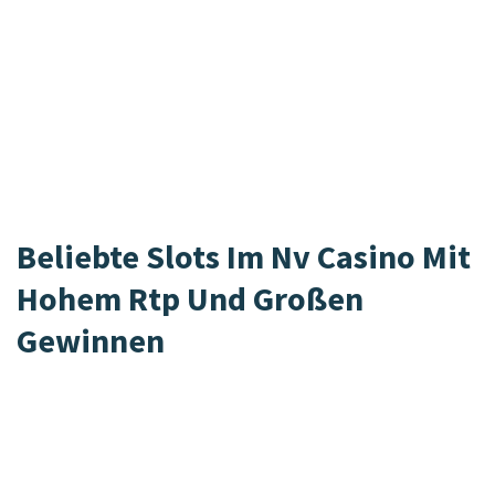
die Einzahlungen und Auszahlungen bei dem
Konto. Wenn man im Zeitraum der Cashback
Superbonus einen Verlust akzeptieren musste,
bekommt person einen Anteil davon wieder in
Type von Bonusguthaben gutgeschrieben. So
kann male direkt wieder anfangen zu spielen
darüber hinaus hat die Opportunity, einen Teil
seiner Verluste wieder auszugleichen.
Beliebte Slots Im Nv Casino Mit
Hohem Rtp Und Großen
Gewinnen
Unsere Bewertungen für Online-Casinos bauen
auf klar definierten Kriterien und fundierten
Daten. Dadurch stellen wir sicher, wenn die
Bewertungen richtig, nachvollziehbar und
vollständig transparent sind. Das im Jahre 2013