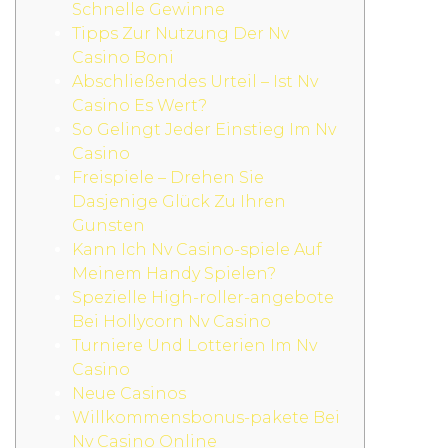
Schnelle Gewinne
Tipps Zur Nutzung Der Nv
Casino Boni
Abschließendes Urteil – Ist Nv
Casino Es Wert?
So Gelingt Jeder Einstieg Im Nv
Casino
Freispiele – Drehen Sie
Dasjenige Glück Zu Ihren
Gunsten
Kann Ich Nv Casino-spiele Auf
Meinem Handy Spielen?
Spezielle High-roller-angebote
Bei Hollycorn Nv Casino
Turniere Und Lotterien Im Nv
Casino
Neue Casinos
Willkommensbonus-pakete Bei
Nv Casino Online