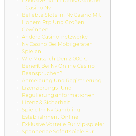
Exklusive Boni Ebenso Aktionen
– Casino Nv
Beliebte Slots Im Nv Casino Mit
Hohem Rtp Und Großen
Gewinnen
Andere Casino-netzwerke
Nv Casino Bei Mobilgeräten
Spielen
Wie Muss Ich Den 2 000 €
Benefit Bei Nv Online Casino
Beanspruchen?
Anmeldung Und Registrierung
Lizenzierungs- Und
Regulierungsinformationen
Lizenz & Sicherheit
Spiele Im Nv Gambling
Establishment Online
Exklusive Vorteile Für Vip-spieler
Spannende Sofortspiele Für