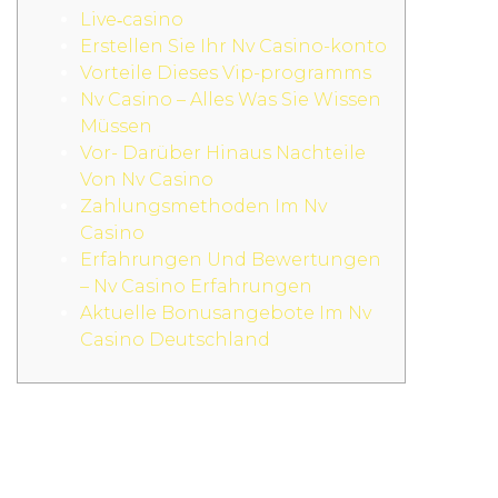
Live‑casino
Erstellen Sie Ihr Nv Casino-konto
Vorteile Dieses Vip-programms
Nv Casino – Alles Was Sie Wissen
Müssen
Vor- Darüber Hinaus Nachteile
Von Nv Casino
Zahlungsmethoden Im Nv
Casino
Erfahrungen Und Bewertungen
– Nv Casino Erfahrungen
Aktuelle Bonusangebote Im Nv
Casino Deutschland
Alle Spiele stammen von renommierten
Entwicklern auf welche art Pragmatic Play, Play’n
GO und Big Time Gaming. Unsere Casino-
Website ist klar strukturiert und sehr direkt zu