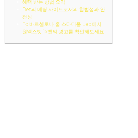
혜택 받는 방법 요약
Bet의 베팅 사이트로서의 합법성과 안
전성
Fc 바르셀로나 홈 스타디움 Led에서
원엑스벳 1x벳의 광고를 확인해보세요!
1xbet에 가입하고도 카드 게임 섹션을 놓친다면 정말 아쉬
운 선택이 될 수 있습니다. 이곳은 공정하고 투명한 베팅 시
스템으로 수많은 유저들을 끌어들이고 있습니다. 특히
RNG(무작위 숫자 생성) 기술이 적용되어 모든 결과는
100% 무작위이며 외부 조작이 불가능합니다. 플랫폼에 제
공되는 모든 게임 및 서비스는 단순히 시장 수요에만 의존하
는 것이 아니라, 업계 최고 전문가들의 심도 있는 연구를 바
탕으로 개발된 결과물입니다. 그 덕분에 이용자 여러분은 언
제나 안전하고 건전하며 책임감 있는 환경 속에서 최상의 경
험을 누릴 수 있습니다.
각 게임은 높은 보상률, 혁신적인 기능, 그리고 최신 트
렌드를 반영하고 있습니다.