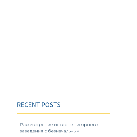
정부 산하의 기관으로부터 공식적인 운영 라이선스를
발급받은 사이트라면 당연히 합법적인 게임을 제공하
도록 규정하고 있으므로 안전하게 게임을 할 수 있다.
아래의 단계별 가이드를 통해, 1xbet 프로모션 코드 사용법
을 쉽게 이해하고 적용할 수 있습니다. 1xBet은 실시간 스트
리밍 기술을 활용한 라이브 카지노 환경을 제공합니다. 모든
라이브 게임은 고화질 영상과 실시간 인터랙션 기능을 포함
하며, 한국을 포함한 다양한 지역에서 안정적인 접속이 가능
합니다. 플랫폼은 독점 운영 콘텐츠와 업계 주요 공급업체들
의 테이블을 동시에 제공함으로써 게임 선택 폭을 확대하고
있습니다.
Post
Previous
Next
Post
Post
navigation
RECENT POSTS
Рассмотрение интернет игорного
заведения с безначальным