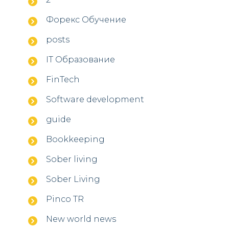
Форекс Обучение
posts
IT Образование
FinTech
Software development
guide
Bookkeeping
Sober living
Sober Living
Pinco TR
New world news