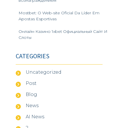
вознаграждением
Mostbet: O Web-site Oficial Da Líder Em
Apostas Esportivas
Онлайн Казино 1xbet Официальный Сайт И
Слоты
CATEGORIES
Uncategorized
Post
Blog
News
AI News
2