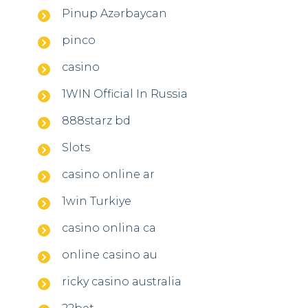
Pinup Azərbaycan
pinco
casino
1WIN Official In Russia
888starz bd
Slots
casino online ar
1win Turkiye
casino onlina ca
online casino au
ricky casino australia