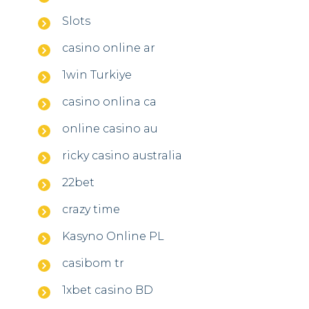
Slots
casino online ar
1win Turkiye
casino onlina ca
online casino au
ricky casino australia
22bet
crazy time
Kasyno Online PL
casibom tr
1xbet casino BD