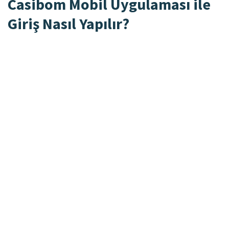
Casibom Mobil Uygulaması ile
Giriş Nasıl Yapılır?
Casibom, kullanıcı deneyimini artırmak amacıyla
mobil uygulama desteği de sunabilmektedir.
Mobil uygulama varsa, güncel giriş için
uygulamayı indirip kurmanız avantaj sağlar.
Uygulama sayesinde; bağlantı sorunları azalır,
bildirimler aktif olur ve oyun deneyimi daha
pürüzsüz hale gelir.
Casibom mobil uygulaması ile giriş yapmak için
şu adımları takip edin:
Resmi Casibom uygulamasını indirin (App
Store ya da Google Play üzerinden).
Uygulamayı açtıktan sonra kullanıcı adı ve
şifrenizi girin.
Gerekirse telefon doğrulaması veya iki
aşamalı güvenlik işlemini tamamlayın.