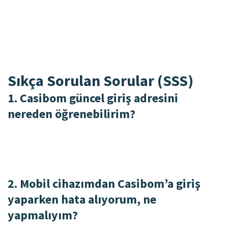
çözüm yöntemleri ve güvenli erişim ipuçları ile
deneyiminizi daha sağlam temellere
oturtabilirsiniz. Doğru yöntemleri kullanarak,
Casibom platformuna mobil cihazlarınızdan
kesintisiz ve güvenli şekilde erişebilirsiniz.
Sıkça Sorulan Sorular (SSS)
1. Casibom güncel giriş adresini
nereden öğrenebilirim?
Casibom’un güncel giriş adresini resmi web sitesi,
sosyal medya hesapları veya müşteri hizmetleri
aracılığıyla öğrenebilirsiniz. Ayrıca, güvenilir bahis
forumları da yardımcı olabilir.
2. Mobil cihazımdan Casibom’a giriş
yaparken hata alıyorum, ne
yapmalıyım?