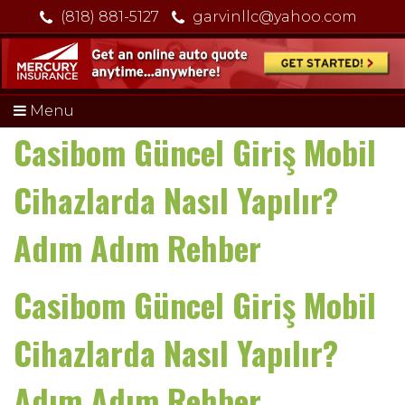
(818) 881-5127
garvinllc@yahoo.com
Menu
Casibom Güncel Giriş Mobil
Cihazlarda Nasıl Yapılır?
Adım Adım Rehber
Casibom Güncel Giriş Mobil
Cihazlarda Nasıl Yapılır?
Adım Adım Rehber