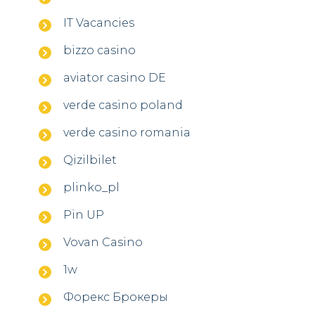
IT Vacancies
bizzo casino
aviator casino DE
verde casino poland
verde casino romania
Qizilbilet
plinko_pl
Pin UP
Vovan Casino
1w
Форекс Брокеры