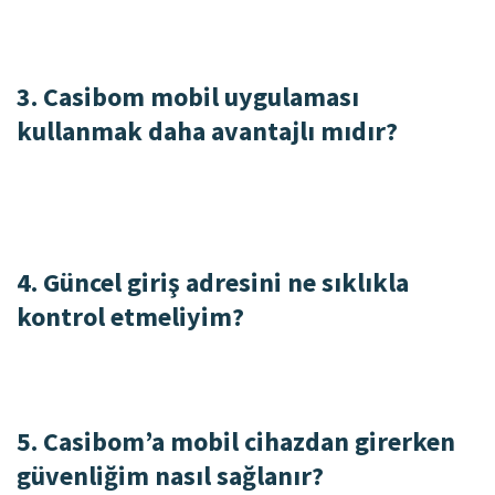
Tarayıcı ön belleğinizi temizleyin, VPN kullanarak
IP’nizi değiştirin ve güncel giriş adresini kontrol
edin. Ayrıca, farklı bir tarayıcı deneyebilirsiniz.
3. Casibom mobil uygulaması
kullanmak daha avantajlı mıdır?
Evet, uygulama kullanıcı deneyimini iyileştirir,
bağlantı sorunlarını azaltır ve site erişimini
kolaylaştırır. Resmi uygulamayı indirerek
kullanabilirsiniz.
4. Güncel giriş adresini ne sıklıkla
kontrol etmeliyim?
Casibom’un erişim engelleri sık olabileceği için,
her giriş öncesi veya belirli periyotlarda güncel
adresi kontrol etmek faydalıdır.
5. Casibom’a mobil cihazdan girerken
güvenliğim nasıl sağlanır?