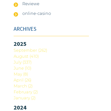
Reviewe
online-casino
ARCHIVES
2025
September (262)
August (410)
July (337)
June (10)
May (8)
April (26)
March (2)
February (2)
January (2)
2024