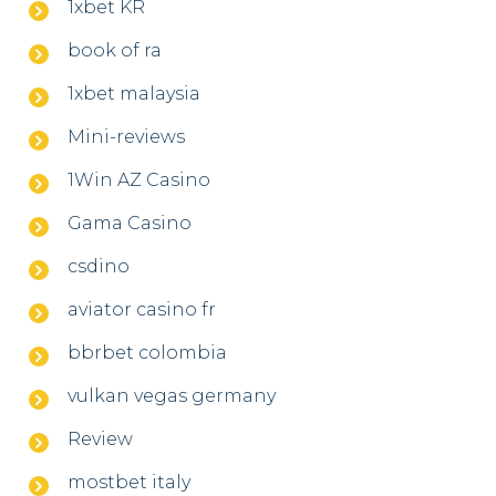
1xbet KR
book of ra
1xbet malaysia
Mini-reviews
1Win AZ Casino
Gama Casino
csdino
aviator casino fr
bbrbet colombia
vulkan vegas germany
Review
mostbet italy