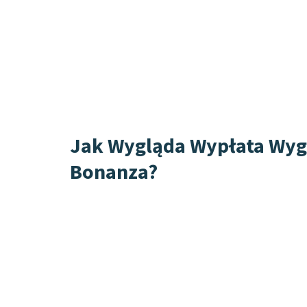
by potencjalnie stworzyć dodatkowe
Gra » « wykorzystuje najnowocześni
wydajność bez względu em rozmiar e
To zadziała jedynie wtedy, gdy przegrasz 
Wysokość cashbacku zależy od poziomu Two
więcej pieniędzy otrzymasz. Częściowy ca
inne domy hazardowe mają tę usługę dost
Jak Wygląda Wypłata Wyg
Bonanza?
Choć Sweet Bonanza nie proponuje prog
wysoki potencjał wypłat. Możesz także sko
pozwala zaplanować do hundred obrotów 
bonusowe sprawiają, że Sweet Bienestar t
ogromnym potencjałem wygranych. Darmo
gdy trafisz cztery symbole Scatter (liza
Cię 10 darmowymi spinami, a każde kolejne