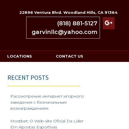
22896 Ventura Blvd. Woodland Hills, CA 91364
(818) 881-5127
garvinllc@yahoo.com
LOCATIONS
CONTACT US
RECENT POSTS
Рассмотрение интернет игорного
заведения с безначальным
вознаграждением
Mostbet: O Web-site Oficial Da Líder
Em Apostas Esportivas