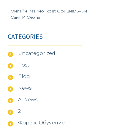
Онлайн Казино 1xbet Официальный
Сайт И Слоты
CATEGORIES
Uncategorized
Post
Blog
News
AI News
2
Форекс Обучение