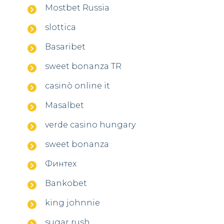
Mostbet Russia
slottica
Basaribet
sweet bonanza TR
casinò online it
Masalbet
verde casino hungary
sweet bonanza
Финтех
Bankobet
king johnnie
sugar rush