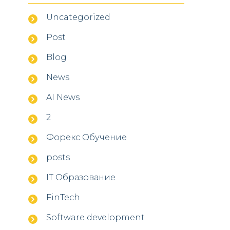
Uncategorized
Post
Blog
News
AI News
2
Форекс Обучение
posts
IT Образование
FinTech
Software development