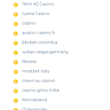
1Win AZ Casino
Gama Casino
csdino
aviator casino fr
bbrbet colombia
vulkan vegas germany
Review
mostbet italy
ozwin au casino
casino-glory india
Monobrand
IT Vacancies