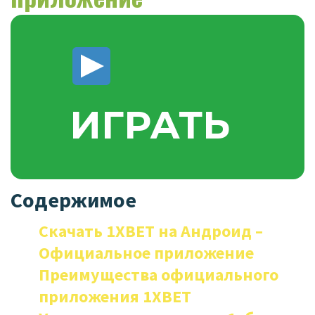
ИГРАТЬ
Содержимое
Скачать 1XBET на Андроид –
Официальное приложение
Преимущества официального
приложения 1XBET