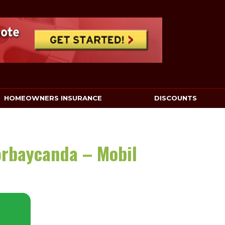
HOMEOWNERS INSURANCE
DISCOUNTS
ərbaycanda – Mobil