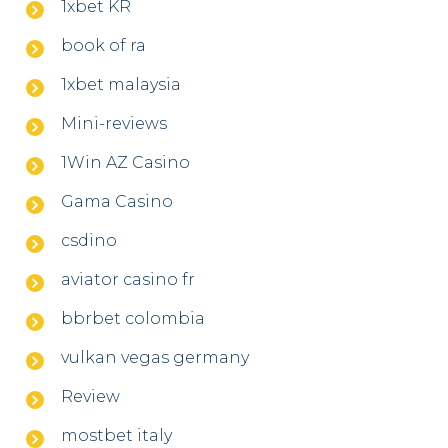
1xbet KR
book of ra
1xbet malaysia
Mini-reviews
1Win AZ Casino
Gama Casino
csdino
aviator casino fr
bbrbet colombia
vulkan vegas germany
Review
mostbet italy