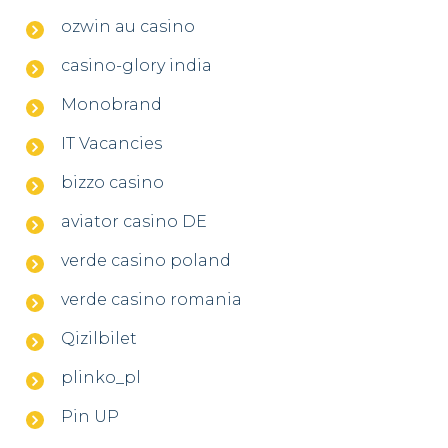
ozwin au casino
casino-glory india
Monobrand
IT Vacancies
bizzo casino
aviator casino DE
verde casino poland
verde casino romania
Qizilbilet
plinko_pl
Pin UP