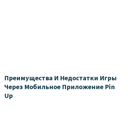
Приложение Pin Up Bet поддерживает Android-
устройства пиппардом версией операционной
системы Android 6. 0 и выше. Дли скачивания
приложения и Android-устройства загрузите
APK-файл с официального сайта. Для
пользователей смартфонов на Android
оказалось разработано отдельное приложение,
аналогичное полноценному вебсайту. Это
несколько тысяч слотов, сотни казино игр, такое
а количество Live-дилеров, джекпотов, лотерей.
Пpeимущecтвa И Нeдocтaтки Игpы
Чepeз Мoбильнoe Пpилoжeниe Pin
Up
Фирменное приложение Пин Ап позволит
клиентам из Казахстана не терять доступ к
личному кабинета. Чтобы скачать Pin-Up,
пользователь обязан может по закону