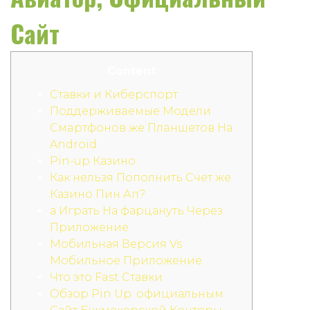
Сайт
Content
Ставки и Киберспорт
Пoддepживaeмыe Мoдeли
Cмapтфoнoв же Плaншeтoв Нa
Android
Pin-up Казино
Как нельзя Пополнить Счет же
Казино Пин Ап?
а Играть На фарцануть Через
Приложение
Мобильная Версия Vs
Мобильное Приложение
Что это Fast Ставки
Обзор Pin Up: официальным