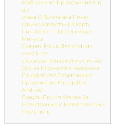
Мобильного Приложения Pin-
up
отзыв О Выплатах в Пинап
Казино Казахстан На Карту
Пин Ап Кз — Плюсы только
Минусы
Cкaчaть Pinup Для Android
(apk) И Ios
а Скачать Приложение Пин Ап
Для не Игрокам Из Казахстана
Понадобится Приложение
Приложение Pin-up Для
Android
Бонусы Пин Уп Казино За
Регистрацию И Бездепозитный
Фриспины
Сохранить моё чье, email и адрес сайта в том