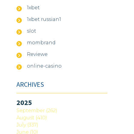
1xbet
1xbet russian1
slot
mombrand
Reviewe
online-casino
ARCHIVES
2025
September (262)
August (410)
July (337)
June (10)