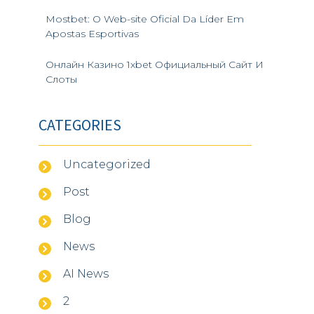
Mostbet: O Web-site Oficial Da Líder Em
Apostas Esportivas
Онлайн Казино 1xbet Официальный Сайт И
Слоты
CATEGORIES
Uncategorized
Post
Blog
News
AI News
2