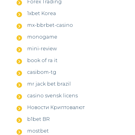
Forex Trading
1xbet Korea
mx-bbrbet-casino
monogame
mini-review
book of ra it
casibom-tg
mr jack bet brazil
casino svensk licens
Новости Криптовалют
b1bet BR
mostbet