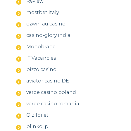
Review
mostbet italy
ozwin au casino
casino-glory india
Monobrand
IT Vacancies
bizzo casino
aviator casino DE
verde casino poland
verde casino romania
Qizilbilet
plinko_pl