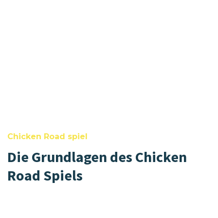
Risikobereitschaft und sorgfältiger Planung
gefragt. In unserem Artikel werden wir die
verschiedenen Aspekte dieses Spiels eingehend
untersuchen, von den Spielregeln über die
besten Strategien bis hin zu den häufigsten
Fragen.
Darüber hinaus werden wir detaillierte
Informationen über wichtige Spieltechniken und
Tipps geben, die Ihnen helfen können, Ihre
Gewinnchancen zu erhöhen. Begleiten Sie uns
auf dieser aufregenden Reise durch die Welt des
Chicken Road spiel
– es gibt viel zu entdecken!
Die Grundlagen des Chicken
Road Spiels
Bevor wir tiefer in die Welt des
Chicken Road
spiel
eintauchen, ist es wichtig, die Grundlagen
zu verstehen. Das Spiel besteht darin, als Henne