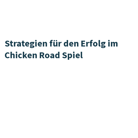
von 1x startet und es schafft, über vier Öfen zu
springen, könnte der mögliche Gewinn
beträchtlich steigen. Doch wie bei jedem
Glücksspiel müssen die Spieler die Risiken
berücksichtigen und strategisch denken.
Strategien für den Erfolg im
Chicken Road Spiel
Um im
Chicken Road spiel
erfolgreich zu sein, ist
es wichtig, einige grundlegende Strategien zu
erlernen. Die am häufigsten empfohlene
Strategie ist es, die Einsätze schrittweise zu
erhöhen. Dies ermöglicht es den Spielern, ihre
Gewinne mit jedem erfolgreichen Sprung weiter
auszubauen, während sie gleichzeitig das Risiko
minimieren.
Die Wahl des richtigen Zeitpunkts für einen
Sprung ist ebenfalls entscheidend. Spieler