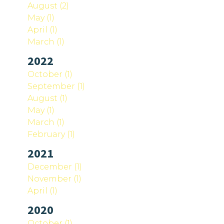
August (2)
May (1)
April (1)
March (1)
2022
October (1)
September (1)
August (1)
May (1)
March (1)
February (1)
2021
December (1)
November (1)
April (1)
2020
October (1)