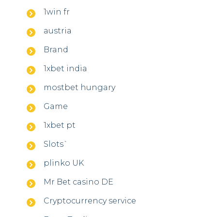
1win fr
austria
Brand
1xbet india
mostbet hungary
Game
1xbet pt
Slots`
plinko UK
Mr Bet casino DE
Cryptocurrency service