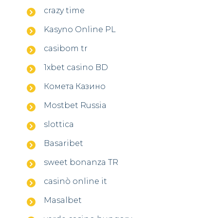
crazy time
Kasyno Online PL
casibom tr
1xbet casino BD
Комета Казино
Mostbet Russia
slottica
Basaribet
sweet bonanza TR
casinò online it
Masalbet