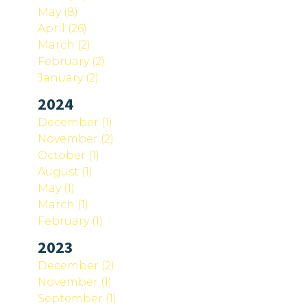
May (8)
April (26)
March (2)
February (2)
January (2)
2024
December (1)
November (2)
October (1)
August (1)
May (1)
March (1)
February (1)
2023
December (2)
November (1)
September (1)