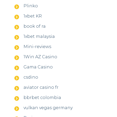
Plinko
1xbet KR
book of ra
1xbet malaysia
Mini-reviews
1Win AZ Casino
Gama Casino
csdino
aviator casino fr
bbrbet colombia
vulkan vegas germany