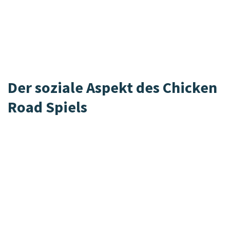
Chicken Road zuzugreifen und sich mit anderen
Spielern in einer lebhaften Community
auszutauschen. Die Möglichkeit, jederzeit und
überall zu spielen, hat dazu geführt, dass immer
mehr Menschen von der Aufregung dieser Spiele
angezogen werden.
Der soziale Aspekt des Chicken
Road Spiels
Ein weiterer wichtiger Aspekt des
Chicken Road
spiel
ist die soziale Komponente, die das
Spielerlebnis noch angenehmer macht. Spieler
können sich mit Freunden oder anderen
Spielern verbinden, um ihre Proud und
Strategien auszutauschen. Diese
Gemeinschaftsbildung fördert die Interaktion
und macht das Spiel aufregender und
unterhaltsamer.