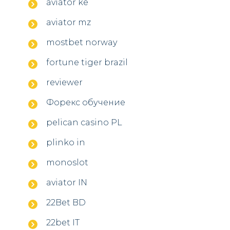
aviator ke
aviator mz
mostbet norway
fortune tiger brazil
reviewer
Форекс обучение
pelican casino PL
plinko in
monoslot
aviator IN
22Bet BD
22bet IT