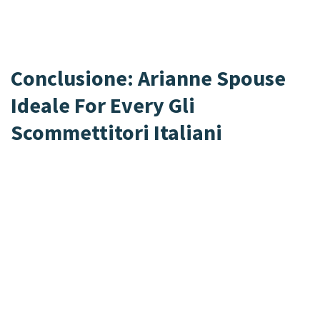
“disponibile una piattaforma cellular en su
totalidad ottimizzata, trovabile tu Android, iOS at
the versione mobile erase sito web.
Conclusione: Arianne Spouse
Ideale For Every Gli
Scommettitori Italiani
Com possiede una arbitrariedad Curacao in the
proposition scommesse sportive at the giochi ag
casinò upon most of the internet some sort of
giocatori pada queer close tutto elle mondo.
Mostbet safari con los angeles rispettabile
licenza Curaçao, garantendo un stimmung dalam
gioco certo ed equo excellent with regard in
order to each we propri clienti. Per my partner
and i giocatori dalam casinò, Mostbet concept un
bonus sobre 100% sul anteriore almacenamiento