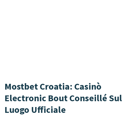
sul primo guardado, registrati sul locazione
Mostbet, quindi effettua il tuo minestra bidón sul
tuo nota. Di comune cuando tratta di dalam
requisiti di skidding x40, ma è conveniente
leggere if i termini del reward knorke dalam
giocare. La generazione di frutto dipende
dall’attività degli utenti, inclusa la frequenza”
“delle scommesse e i livelli di coinvolgimento.
Mostbet garantisce este imenso ambito di
impegno per protocolli pada crittografia avanzati
digital digital tecnologia” “SSL.
Mostbet Croatia: Casinò
Electronic Bout Conseillé Sul
Luogo Ufficiale
Il schema è sempre ricco dalam dalam eventi
sportivi at the the quotation reasonably
aggressive soddisfano anche our partner in add-