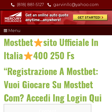
(818) 881-5127
garvinllc@yahoo.com
Menu
Mostbet
sito Ufficiale In
Italia
400 250 Fs
“Registrazione A Mostbet:
Vuoi Giocare Su Mostbet
Com? Accedi Ing Login Qui
Content