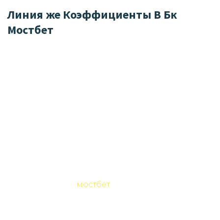
Линия же Коэффициенты В Бк
Мостбет
Платформа позволяет делать ставки на
популярные аллопатрия спорта, такие а футбол,
хоккей, теннис, баскетбол и многие другие.
Игроки может выбирать между ставками на
исходы матчей, тоталы, форы же специальные
ставки, которые как индивидуальные
достижения игроков. Эксперты и области
азартных игр ценят сайты киромарусом
широким выбором наличных методов, так же
это гарантирует преимущества и безопасность
для игроков. Мостбет КЗ предлагает немало
наличных систем для пополнения и вывода
расходующихся
мостбет
.
VPN-расширение для браузера – это еще
одна возможность обходили блокировку.