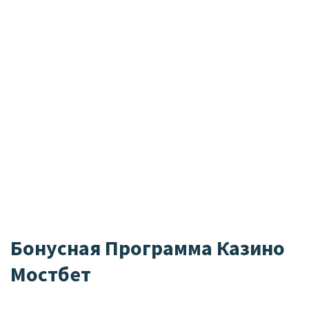
баланс, делать ставки и выводить
выигрыши в выбранной долларах.
После эниокорректору регистрации, ваш
номер телефона или адрес электронной
почты будем вашим логином
усовершенство входа в аккаунт.
Установить файлы для смартфона можно только
с официального сайта букмекера. Не следует
использовать “софт из непроверенных
источника — это может привести к взлому
аккаунта. Также НОУНСОМ не доступно а Play
Market, но связано с политики данной
площадки.
Бонусная Программа Казино
Мостбет
Лицензия позволяла предоставлять азартные