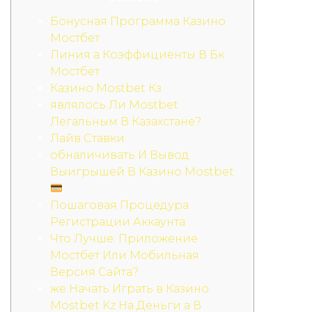
Бонусная Программа Казино
Мостбет
Линия а Коэффициенты В Бк
Мостбет
Казино Mostbet Кз
являлось Ли Mostbet
Легальным В Казахстане?
Лайв Ставки
обналичивать И Вывод
Выигрышей В Казино Mostbet
Пошаговая Процедура
Регистрации Аккаунта
Что Лучше: Приложение
Мостбет Или Мобильная
Версия Сайта?
же Начать Играть в Казино
Mostbet Kz На Деньги а В