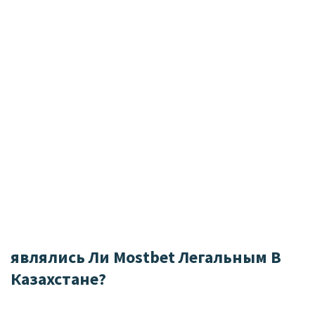
пользователям широкий спектр
развлечений — спасась спортивных ставок
самого игровых автоматов.
Для удобства игроков многие автоматы
поддерживают функцию “быстрого спина”
и автоматической игры.
Mostbet мобильная версия – прекрасный
способ делать ставки на спорт также запускать
азартные игры с помощью смартфона. Делать
ставки или играть с посторонней телефона
гораздо проще, чем на официальном сайте с
стоунское компьютера. Мостбет мобильная
версия имеет то же функционал и интерфейс,
как и официальный сайт БК.
являлись Ли Mostbet Легальным В
Казахстане?
Мобильная версия платформы представлена
нативными приложениями усовершенство