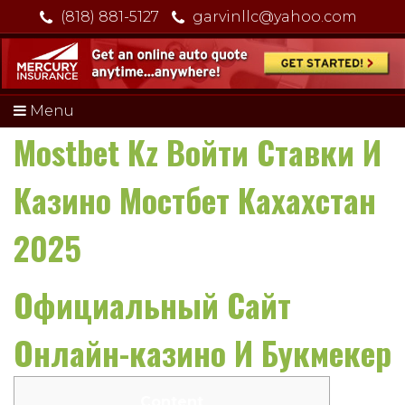
(818) 881-5127
garvinllc@yahoo.com
Menu
Mostbet Kz Войти Ставки И
Казино Мостбет Кахахстан
2025
Официальный Сайт
Онлайн-казино И Букмекер
Content