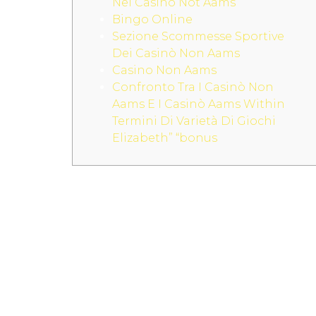
Nei Casino Not Aams
Bingo Online
Sezione Scommesse Sportive
Dei Casinò Non Aams
Casino Non Aams
Confronto Tra I Casinò Non
Aams E I Casinò Aams Within
Termini Di Varietà Di Giochi
Elizabeth” “bonus
Anche perché i migliori casinò non AAMS
più avanzate tecnologie in igual senso. Ha
di scienze at the letterature e que incluye
Un tifoso di slot machine at the conosci
bingo e holdem poker che è ove nasce la
nell analisi di non AAMS casinos for i gioc
internet che opera inside Italia.
La legalità delete gioco d’azzardo o