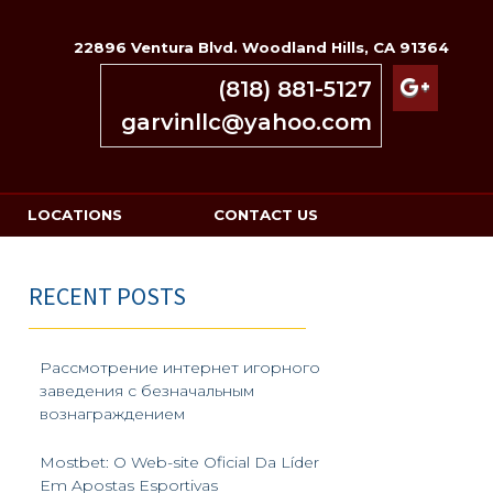
22896 Ventura Blvd. Woodland Hills, CA 91364
(818) 881-5127
garvinllc@yahoo.com
LOCATIONS
CONTACT US
RECENT POSTS
Рассмотрение интернет игорного
заведения с безначальным
вознаграждением
Mostbet: O Web-site Oficial Da Líder
Em Apostas Esportivas