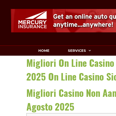
HOME
SERVICES
Migliori On Line Casin
2025 On Line Casino Si
Migliori Casino Non Aam
Agosto 2025