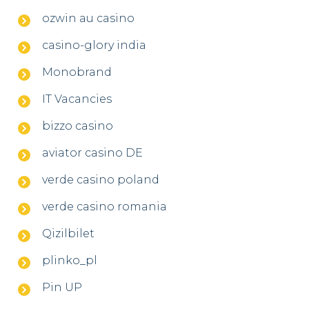
ozwin au casino
casino-glory india
Monobrand
IT Vacancies
bizzo casino
aviator casino DE
verde casino poland
verde casino romania
Qizilbilet
plinko_pl
Pin UP