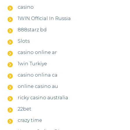
casino
1WIN Official In Russia
888starz bd
Slots
casino online ar
1win Turkiye
casino onlina ca
online casino au
ricky casino australia
22bet
crazy time