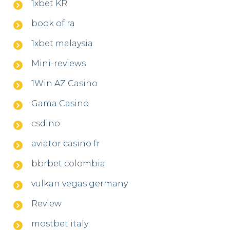
1xbet KR
book of ra
1xbet malaysia
Mini-reviews
1Win AZ Casino
Gama Casino
csdino
aviator casino fr
bbrbet colombia
vulkan vegas germany
Review
mostbet italy