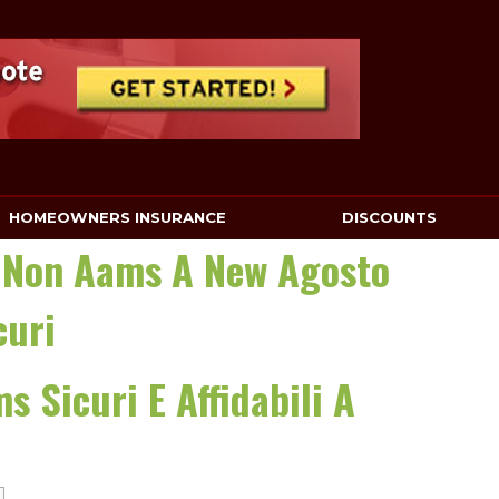
HOMEOWNERS INSURANCE
DISCOUNTS
o Non Aams A New Agosto
curi
s Sicuri E Affidabili A