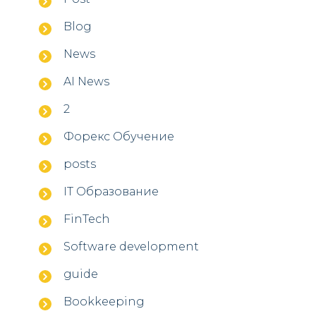
Blog
News
AI News
2
Форекс Обучение
posts
IT Образование
FinTech
Software development
guide
Bookkeeping