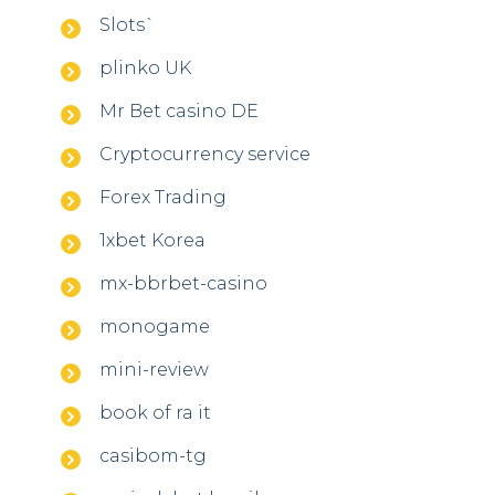
Slots`
plinko UK
Mr Bet casino DE
Cryptocurrency service
Forex Trading
1xbet Korea
mx-bbrbet-casino
monogame
mini-review
book of ra it
casibom-tg