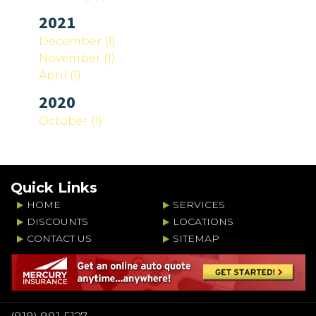
2021
December (1)
November (1)
April (1)
2020
October (1)
Quick Links
HOME
SERVICES
DISCOUNTS
LOCATIONS
CONTACT US
SITEMAP