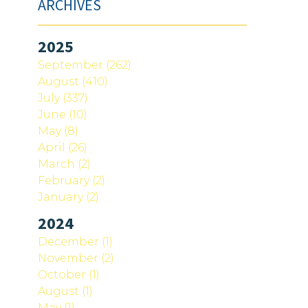
ARCHIVES
2025
September (262)
August (410)
July (337)
June (10)
May (8)
April (26)
March (2)
February (2)
January (2)
2024
December (1)
November (2)
October (1)
August (1)
May (1)