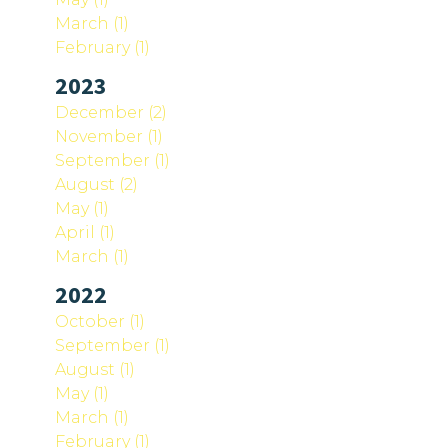
March (1)
February (1)
2023
December (2)
November (1)
September (1)
August (2)
May (1)
April (1)
March (1)
2022
October (1)
September (1)
August (1)
May (1)
March (1)
February (1)