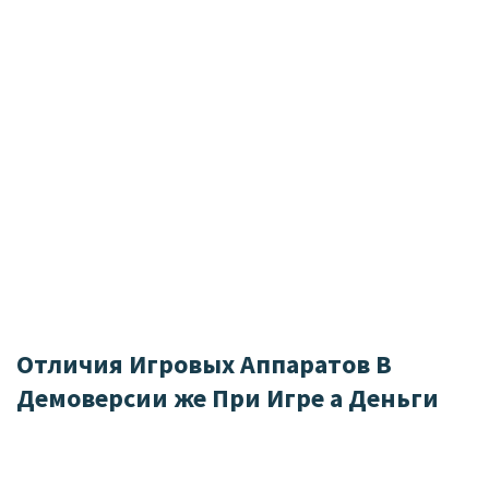
Активировать симуляторы на приличные
без предварительного знакомства с ними
— опрометчиво и рискнул.
Играя в них есть высокая вероятность надеть
крупный выигрыш же условных фишках
например даже джекпот. Игорный регулятор
островного стран предъявляет строгие
требования к претендентам в получение
лицензии. Компания должна обладать
идеальной репутацией, быть готовой открыть
офис в мальтийской территории же платить
внушительные налоги.
Отличия Игровых Аппаратов В
Демоверсии же При Игре а Деньги
Играть в казино в автоматы рада” “развлечения
можно спокойно без регистрации. В режиме
«Демо» доступны все слоты, кроме таких, что