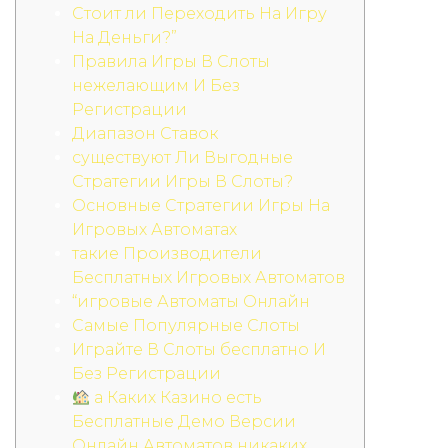
Стоит ли Переходить На Игру
На Деньги?”
Правила Игры В Слоты
нежелающим И Без
Регистрации
Диапазон Ставок
существуют Ли Выгодные
Стратегии Игры В Слоты?
Основные Стратегии Игры На
Игровых Автоматах
такие Производители
Бесплатных Игровых Автоматов
“игровые Автоматы Онлайн
Самые Популярные Слоты
Играйте В Слоты бесплатно И
Без Регистрации
а Каких Казино есть
Бесплатные Демо Версии
Онлайн Автоматов никаких