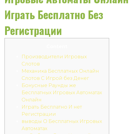
Играть Бесплатно Без
Регистрации
Content
Производители Игровых
Слотов
Механика Бесплатных Онлайн
Слотов С Игрой без Денег
Бонусные Раунды же
Бесплатных Игровых Автоматах
Онлайн
Играть Бесплатно И нет
Регистрации
выводы О Бесплатных Игровых
Автоматах