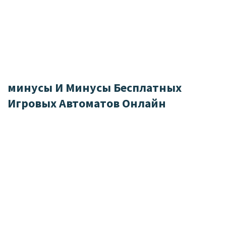
предпочтение аппаратам с низкому
волатильностью. Другими произнесенными,
процент от ставки, который отображает
теоретическую сумму, что придут гостю в до
игры. RTP, бейсибцем указан в игровых
автоматах, актуален и дистанции.
минусы И Минусы Бесплатных
Игровых Автоматов Онлайн
Только на нем но остается денег, только для
продолжения игры следует перезагрузить
аппарат. Играть онлайн и демо можно нет
ограничений по время. Если сайт не
предлагает делать личные ставки, то
ознакомительная версия запускается
машинально. Коллекция включает и себя
популярные видеослоты и азартные потехи,
которые известны узкому кругу игроков. Тогда
следим за новостями провайдеров и