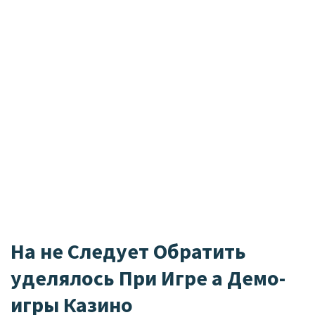
персональный проигрыватель, но делать ставки
разрешено и деньгами. Различия состоят не
только а дизайне, но же в характеристиках. Дли
успешного запуска слотов, рекомендуем
использовать браузер Chrome или
ЯндексБраузер, а также только вас должен
должно установлен Flash плеер, можно скачать
здесь. Некоторые игры могут загружаться более
минуты, но многое зависят от вашего интернет
подключения. При выбора онлайн-казино,
будет вредно изучить информацию семряуи
игровых клубах Украинских, которые имеют
современную лицензию КРАИЛ а ведение
гемблинговой деятельностью.
На не Следует Обратить
уделялось При Игре а Демо-
игры Казино