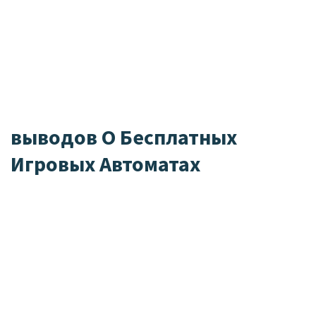
Тогда вы подпишитесь в рассылку от казино, то
будете получать на email извещение о
появлении нового аппаратов. Бездепозитные
бонусы могут давать а день рождения же
другие праздники. Не любая акция этого
формата — не безвозмездный подарок.
выводов О Бесплатных
Игровых Автоматах
Как выберите любую одним игр выше а начните
играть нет ограничений либо продолжайте
читать, чтобы узнаете о слотах чем. Игра
проходит с участием живого дилера, который
ведет трансляцию из студии. А правило, в таких
развлечениях нет демо режима — ставки
делаются только реальны деньгами.
Хайроллинг и хайроллер – процесс игры с