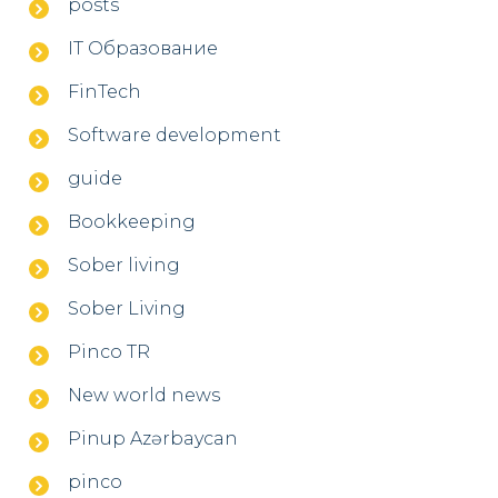
posts
IT Образование
FinTech
Software development
guide
Bookkeeping
Sober living
Sober Living
Pinco TR
New world news
Pinup Azərbaycan
pinco