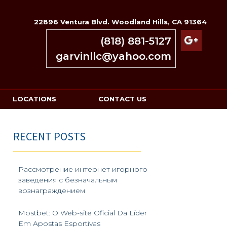
22896 Ventura Blvd. Woodland Hills, CA 91364
(818) 881-5127
garvinllc@yahoo.com
LOCATIONS
CONTACT US
RECENT POSTS
Рассмотрение интернет игорного
заведения с безначальным
вознаграждением
Mostbet: O Web-site Oficial Da Líder
Em Apostas Esportivas