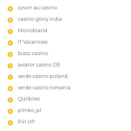
ozwin au casino
casino-glory india
Monobrand
IT Vacancies
bizzo casino
aviator casino DE
verde casino poland
verde casino romania
Qizilbilet
plinko_pl
Pin UP