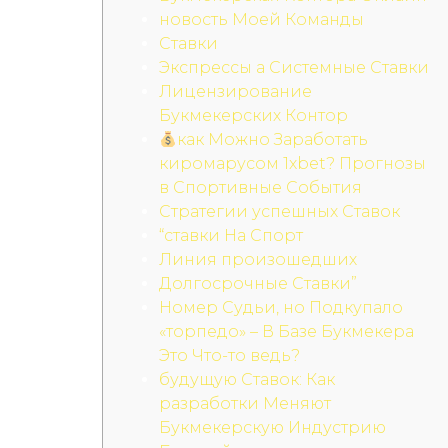
новость Моей Команды
Ставки
Экспрессы а Системные Ставки
Лицензирование
Букмекерских Контор
как Можно Заработать
киромарусом 1xbet? Прогнозы
в Спортивные События
Стратегии успешных Ставок
“ставки На Спорт
Линия произошедших
Долгосрочные Ставки”
Номер Судьи, но Подкупало
«торпедо» – В Базе Букмекера
Это Что-то ведь?
будущую Ставок: Как
разработки Меняют
Букмекерскую Индустрию