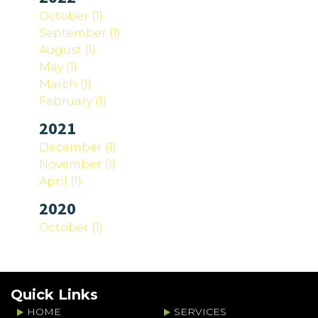
October (1)
September (1)
August (1)
May (1)
March (1)
February (1)
2021
December (1)
November (1)
April (1)
2020
October (1)
Quick Links
HOME
SERVICES