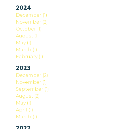
2024
December (1)
November (2)
October (1)
August (1)
May (1)
March (1)
February (1)
2023
December (2)
November (1)
September (1)
August (2)
May (1)
April (1)
March (1)
2022