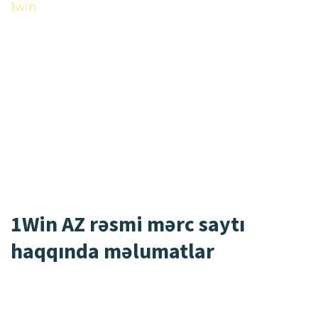
1win
Azerbaycan mərc saytı və kazino ilə tanış
olun! 1win giriş, 1win oyna və 1win yukle
komandaları sizlərinə 500% bonus təklif edir. 1win
aviator platformasını 1win indir və ya 1win скачать
ilə istifadə edə bilərsiniz. 1win вход saytında ən
yaxşı oyunları və maksimum kreditləri tapa
bilərsiniz. 1win azerbaycan mərc saytı ilə əlaqə
saxlayaraq, 1win giriş saytında 500% bonus
təklifini qazanın! 1win oyna və 1win yukle
komandaları sizlərinə əlaqəli məlumatlar və
təkliflər ilə qarşılaşın. 1win azerbaycan mərc saytı
ilə tanış olun və 500% bonus təklifini qazanın!
1Win AZ rəsmi mərc saytı
haqqında məlumatlar
1Win AZ rəsmi mərc saytı, qazinolara və tarixi
yarışmalarına əsaslanan ən məşhur və
müraciətçilərə əsaslı qazino və spor təminatı