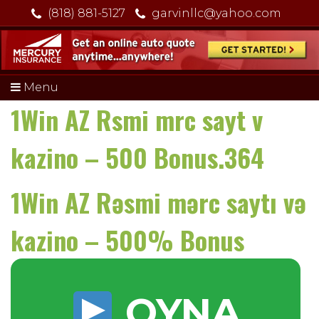
(818) 881-5127
garvinllc@yahoo.com
Menu
1Win AZ Rsmi mrc sayt v
kazino – 500 Bonus.364
1Win AZ Rəsmi mərc saytı və
kazino – 500% Bonus
OYNA