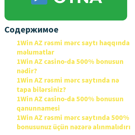
Содержимое
1Win AZ rəsmi mərc saytı haqqında
məlumatlar
1Win AZ casino-da 500% bonusun
nədir?
1Win AZ rəsmi mərc saytında nə
tapa bilərsiniz?
1Win AZ casino-da 500% bonusun
qanunnamesi
1Win AZ rəsmi mərc saytında 500%
bonusunuz üçün nəzərə alınmalıdırı