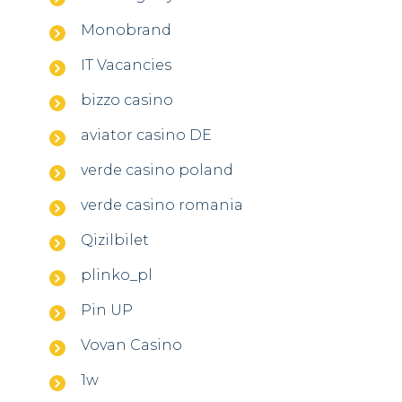
Monobrand
IT Vacancies
bizzo casino
aviator casino DE
verde casino poland
verde casino romania
Qizilbilet
plinko_pl
Pin UP
Vovan Casino
1w