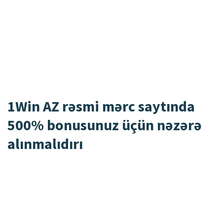
bonusun alınıb əldə edilməsi üçün müraciətçilər
1Win AZ rəsmi mərc saytında 1win aviator və ya
1win yukle təmizləndiyi kimi əməliyyatları yerinə
yetirə bilərlər. 1Win AZ rəsmi mərc saytında
oynayanda 500% bonusun alınıb əldə edilməsi
üçün müraciətçilər 1Win AZ rəsmi mərc saytında
1win indir və ya 1win скачать təmizləndiyi kimi
əməliyyatları yerinə yetirə bilərlər.
1Win AZ rəsmi mərc saytında
500% bonusunuz üçün nəzərə
alınmalıdırı
1Win AZ rəsmi mərc saytında 500% bonusunuz
üçün nəzərə alınmalıdır. Bu bonus, 1Win AZ mərc
saytında yoxlanılmış və təminatlı bir teklifdir.
1Win AZ, Azerbaycanın məsuliyyətli və məşhur
qızılaşdırıcı mərcisidir. 1Win AZ rəsmi mərc
saytında 500% bonusunuz üçün ətraf