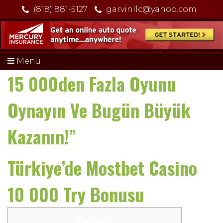
(818) 881-5127
garvinllc@yahoo.com
Menu
15 000den Fazla Oyunu
Oynayın Ve Bugün Büyük
Kazanın!”
Türkiye’de Mostbet Casino
10 000 Try Bonusu
Content